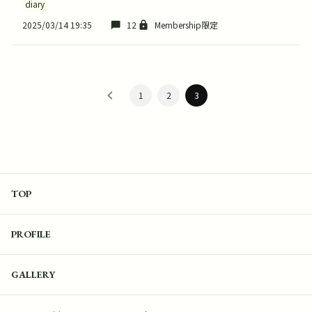
diary
2025/03/14 19:35
12
Membership限定
1
2
3
TOP
PROFILE
GALLERY