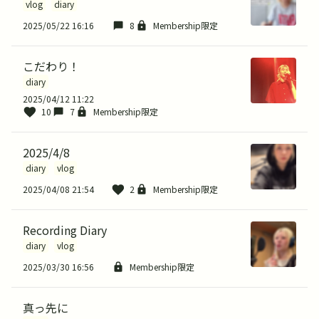
vlog
diary
2025/05/22 16:16
8
Membership限定
こだわり！
diary
2025/04/12 11:22
10
7
Membership限定
2025/4/8
diary
vlog
2025/04/08 21:54
2
Membership限定
Recording Diary
diary
vlog
2025/03/30 16:56
Membership限定
真っ先に