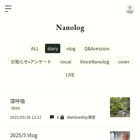
ロ
Nanolog
ALL
diary
vlog
Q&Asession
お知らせ•アンケート
vocal
VoiceNanolog
cover
LIVE
深呼吸
diary
2025/05/28 12:22
8
Membership限定
2025/5 Vlog