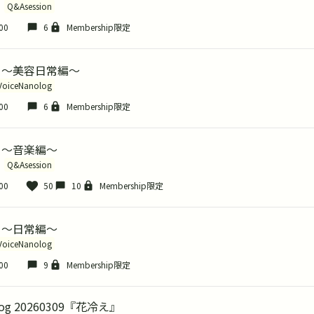
Q&Asession
00
6
Membership限定
ion 〜美容日常編〜
VoiceNanolog
00
6
Membership限定
on 〜音楽編〜
Q&Asession
00
50
10
Membership限定
on 〜日常編〜
VoiceNanolog
00
9
Membership限定
olog 20260309『花冷え』