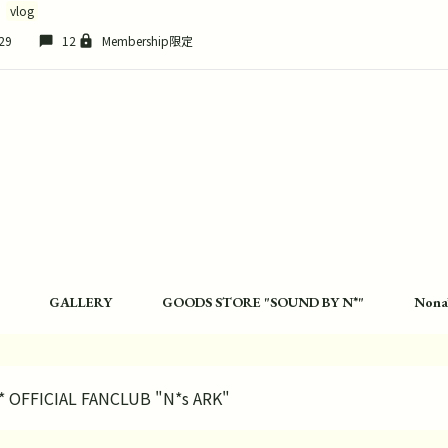
vlog
29
12
Membership限定
GALLERY
GOODS STORE "SOUND BY N*"
Nona
* OFFICIAL FANCLUB "N*s ARK"