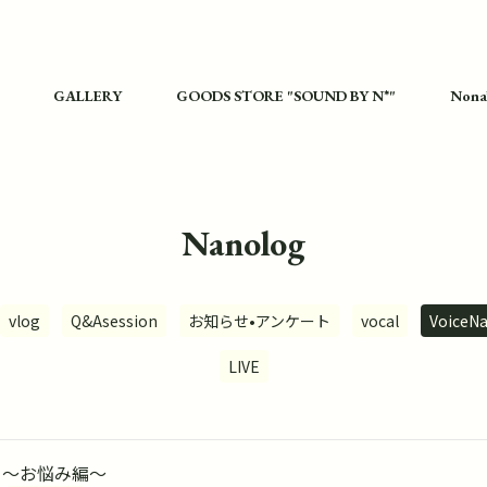
GALLERY
GOODS STORE "SOUND BY N*"
Nona
Nanolog
vlog
Q&Asession
お知らせ•アンケート
vocal
VoiceN
LIVE
on 〜お悩み編〜