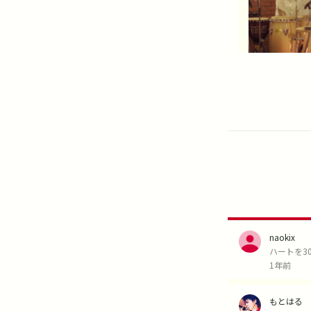
naokix
ハートを3
1年前
もとはる