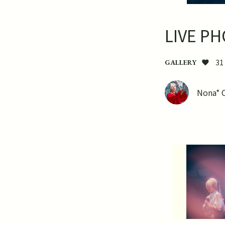
LIVE P
31
GALLERY
Nona* 