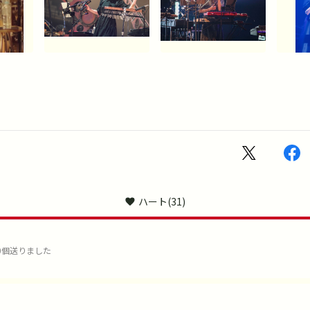
ハート
(31)
0個送りました