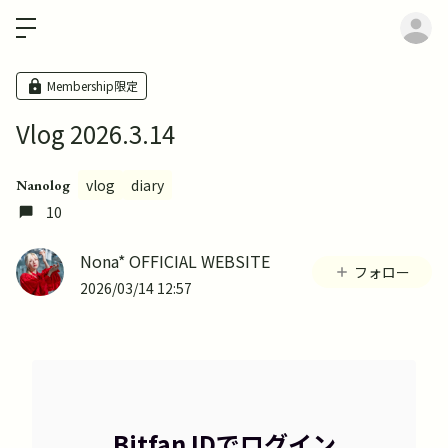
ロ
Membership限定
Vlog 2026.3.14
vlog
diary
Nanolog
10
Nona* OFFICIAL WEBSITE
フォロー
2026/03/14 12:57
Bitfan IDでログイン