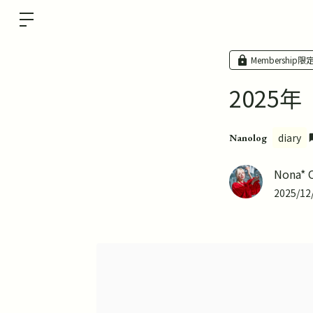
Membership限
2025年
diary
Nanolog
Nona* 
2025/12/